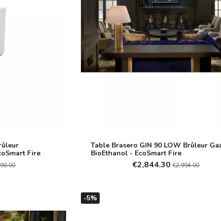
rûleur
Table Brasero GIN 90 LOW Brûleur Ga
coSmart Fire
BioEthanol - EcoSmart Fire
€2,844.30
190.00
€2,994.00
-5%