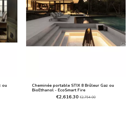
z ou
Cheminée portable STIX 8 Brûleur Gaz ou
BioEthanol - EcoSmart Fire
€2,616.30
€2,754.00