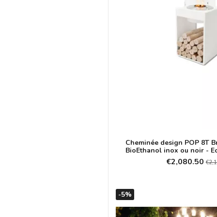
Cheminée design POP 8T B
BioEthanol inox ou noir - E
€2,080.50
€2,
-5%