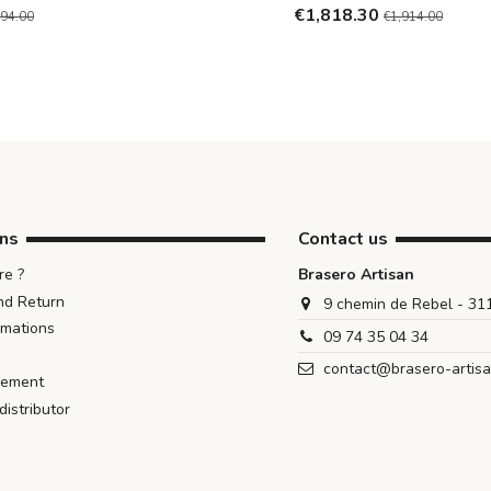
€1,818.30
194.00
€1,914.00
ons
Contact us
e ?
Brasero Artisan
nd Return
9 chemin de Rebel - 3
rmations
09 74 35 04 34
contact@brasero-artis
iement
istributor