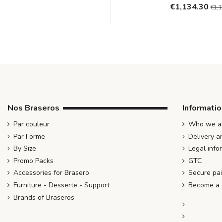
€1,134.30
€1,
Nos Braseros
Informati
Par couleur
Who we ar
Par Forme
Delivery a
By Size
Legal info
Promo Packs
GTC
Accessories for Brasero
Secure pa
Furniture - Desserte - Support
Become a d
Brands of Braseros