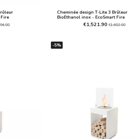
rûleur
Cheminée design T-Lite 3 Brûleur
 Fire
BioEthanol inox - EcoSmart Fire
€1,521.90
794.00
€1,602.00
-5%