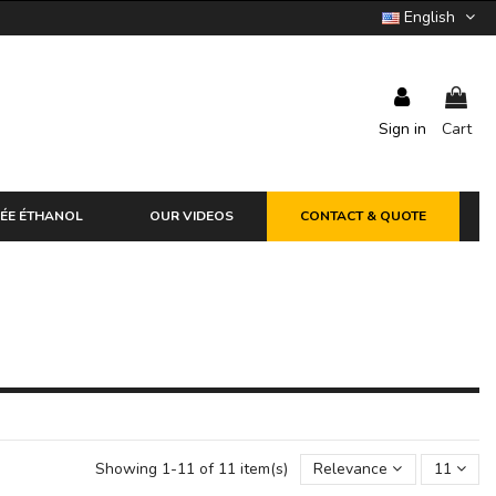
English
Sign in
Cart
ÉE ÉTHANOL
OUR VIDEOS
CONTACT & QUOTE
Showing 1-11 of 11 item(s)
Relevance
11