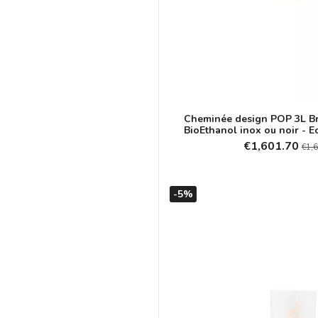
Cheminée design POP 3L Br
BioEthanol inox ou noir - E
€1,601.70
€1,
-5%