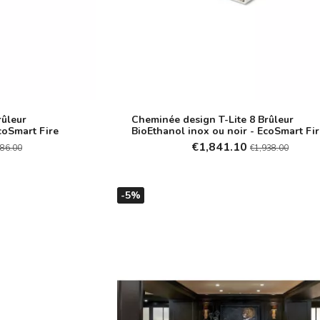
ûleur
Cheminée design T-Lite 8 Brûleur
coSmart Fire
BioEthanol inox ou noir - EcoSmart Fi
€1,841.10
686.00
€1,938.00
-5%