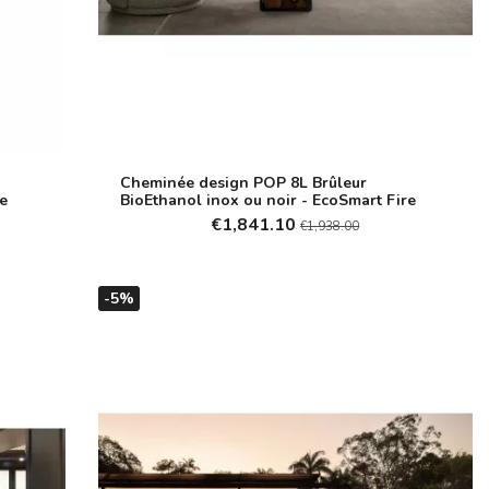
Cheminée design POP 8L Brûleur
re
BioEthanol inox ou noir - EcoSmart Fire
€1,841.10
€1,938.00
-5%