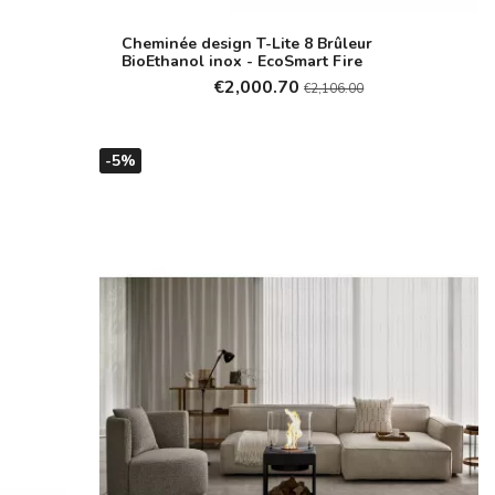
Cheminée design T-Lite 8 Brûleur
BioEthanol inox - EcoSmart Fire
€2,000.70
€2,106.00
-5%