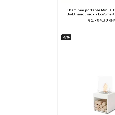
Cheminée portable Mini T B
BioEthanol inox - EcoSmart
€1,704.30
€1,
-5%