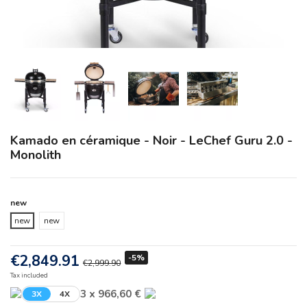
Kamado en céramique - Noir - LeChef Guru 2.0 -
Monolith
new
new
new
€2,849.91
-5%
€2,999.90
Tax included
3 x 966,60 €
3X
4X