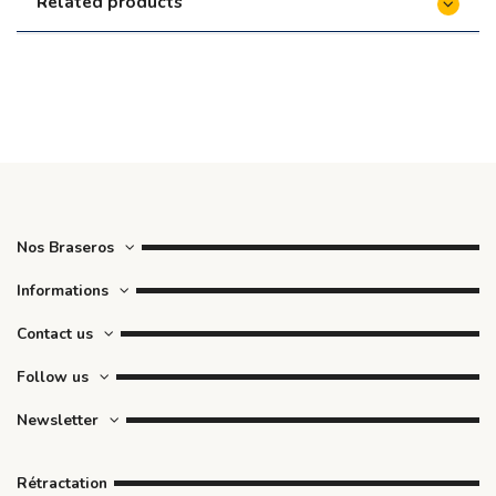
Related products
Régulateur de température automatique pour
Kamado Guru - Monolith
€239.90
Table d'appoint pour Buggy pour Kamado
Classic 2.0 et LeChef 2.0 - Monolith
€799.90
Nos Braseros
Informations
Contact us
Follow us
Newsletter
Rétractation