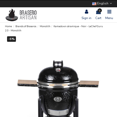
English
0
Sign in
Cart
Menu
Home
Brands of Braseros
Monolith
Kamado en céramique - Noir - LeChef Guru
2.0 - Monolith
-5%