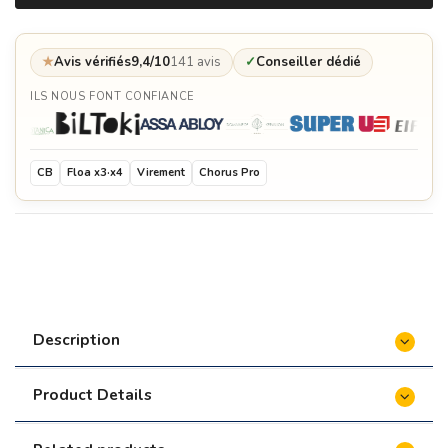
Demi grille en fonte pour Kamado LeChef 2.0 -
Monolith
€99.90
★
Avis vérifiés
9,4/10
141 avis
✓
Conseiller dédié
Demi plancha en fonte pour Kamado LeChef 2.0 -
Monolith
€99.90
ILS NOUS FONT CONFIANCE
Cocotte demi-lune en fonte pour Kamado LeChef
2.0 - Monolith
€259.90
CB
Floa x3·x4
Virement
Chorus Pro
Support pour wok en acier pour Kamado LeChef
2.0 - Monolith
€129.90
Chariot en bois Buggy pour Kamado LeChef 2.0 -
Monolith
€1,499.90
Rôtissoire pour Kamado LeChef 2.0 - Monolith
€499.90
Description
Lot de 9 Brochettes de rôtisserie en acier -
Monolith
€119.90
Product Details
Plaque plancha en acier pour Kamado LeChef 2.0
- Monolith
€399.90