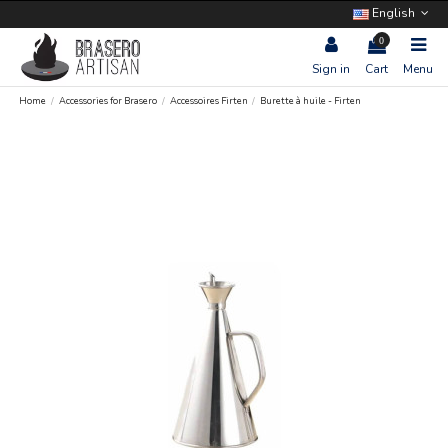
English
0
Sign in
Cart
Menu
Home
Accessories for Brasero
Accessoires Firten
Burette à huile - Firten