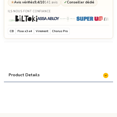
★
Avis vérifiés
9,4/10
141 avis
✓
Conseiller dédié
ILS NOUS FONT CONFIANCE
CB
Floa x3·x4
Virement
Chorus Pro
Product Details