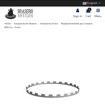
English
0
Sign in
Cart
Menu
Home
Accessories for Brasero
Accessoires Firten
Repose brochette pour brasero
Ø 80 cm - Firten