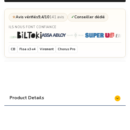
★
Avis vérifiés
9,4/10
141 avis
✓
Conseiller dédié
ILS NOUS FONT CONFIANCE
CB
Floa x3·x4
Virement
Chorus Pro
Product Details