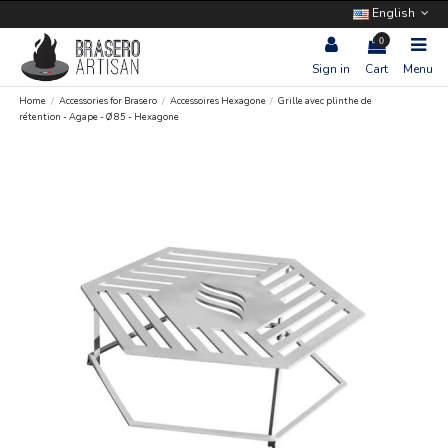
English
0
Sign in
Cart
Menu
Home
Accessories for Brasero
Accessoires Hexagone
Grille avec plinthe de
rétention - Agape - Ø 85 - Hexagone