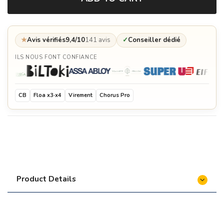
★
Avis vérifiés
9,4/10
141 avis
✓
Conseiller dédié
ILS NOUS FONT CONFIANCE
CB
Floa x3·x4
Virement
Chorus Pro
Product Details