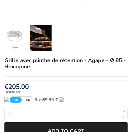
Grille avec plinthe de rétention - Agape - Ø 85 -
Hexagone
€205.00
Tax included
3 x 69,53 €
3X
4X
ADD TO CART