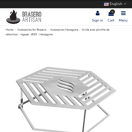
English
0
Sign in
Cart
Menu
Home
Accessories for Brasero
Accessoires Hexagone
Grille avec plinthe de
rétention - Agape - Ø 85 - Hexagone