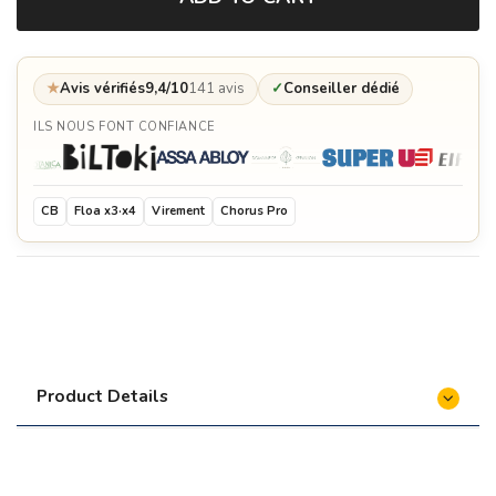
★
Avis vérifiés
9,4/10
141 avis
✓
Conseiller dédié
ILS NOUS FONT CONFIANCE
CB
Floa x3·x4
Virement
Chorus Pro
Product Details