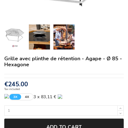
Grille avec plinthe de rétention - Agape - Ø 85 -
Hexagone
€245.00
Tax included
3 x 83,11 €
3X
4X
ADD TO CART