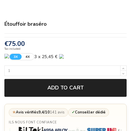
Étouffoir braséro
€75.00
Tax included
3 x 25,45 €
3X
4X
ADD TO CART
★
Avis vérifiés
9,4/10
141 avis
✓
Conseiller dédié
ILS NOUS FONT CONFIANCE