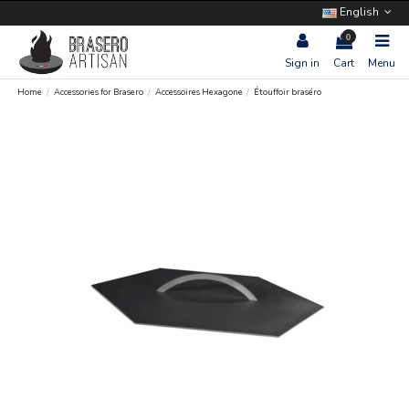
English
0
Sign in
Cart
Menu
Home
Accessories for Brasero
Accessoires Hexagone
Étouffoir braséro