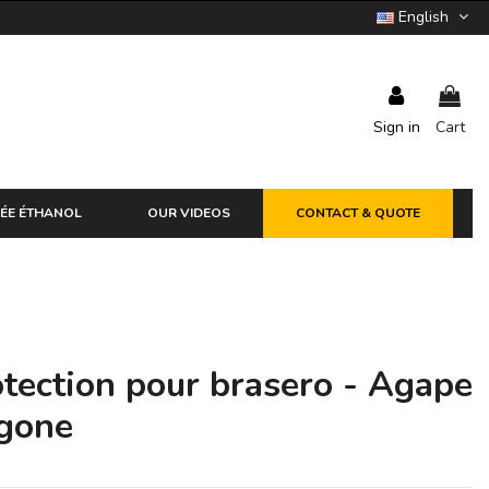
English
Sign in
Cart
ÉE ÉTHANOL
OUR VIDEOS
CONTACT & QUOTE
tection pour brasero - Agape
agone