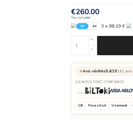
€260.00
Tax included
3 x 88,19 €
3X
4X
★
Avis vérifiés
9,4/10
141 avis
ILS NOUS FONT CONFIANCE
CB
Floa x3·x4
Virement