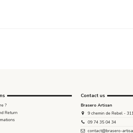
ons
Contact us
e ?
Brasero Artisan
nd Return
9 chemin de Rebel - 3
rmations
09 74 35 04 34
contact@brasero-artis