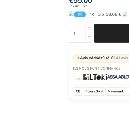
€55.00
Tax included
3 x 18,66 €
3X
4X
★
Avis vérifiés
9,4/10
141 avis
ILS NOUS FONT CONFIANCE
CB
Floa x3·x4
Virement