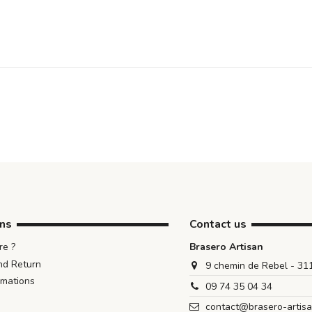
ons
Contact us
e ?
Brasero Artisan
nd Return
9 chemin de Rebel - 3
rmations
09 74 35 04 34
contact@brasero-artis