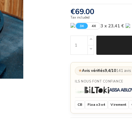
€69.00
Tax included
3 x 23,41 €
3X
4X
★
Avis vérifiés
9,4/10
141 avis
ILS NOUS FONT CONFIANCE
CB
Floa x3·x4
Virement