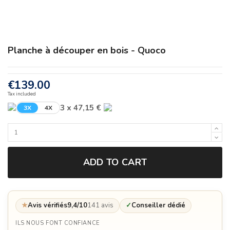
Planche à découper en bois - Quoco
€139.00
Tax included
3 x 47,15 €
3X
4X
ADD TO CART
★
Avis vérifiés
9,4/10
141 avis
✓
Conseiller dédié
ILS NOUS FONT CONFIANCE