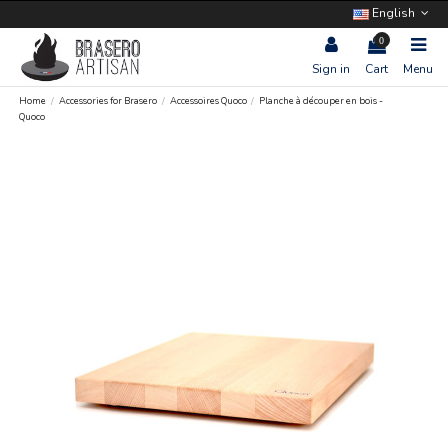
English
0
Sign in
Cart
Menu
Home
Accessories for Brasero
Accessoires Quoco
Planche à découper en bois -
Quoco