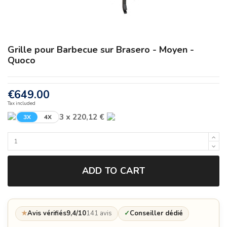
Grille pour Barbecue sur Brasero - Moyen -
Quoco
€649.00
Tax included
3 x 220,12 €
3X
4X
ADD TO CART
★
Avis vérifiés
9,4/10
141 avis
✓
Conseiller dédié