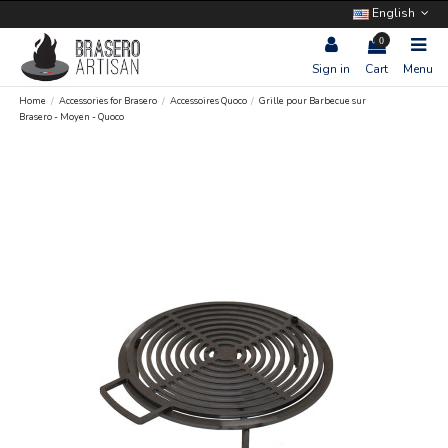
English
0
Sign in
Cart
Menu
Home
Accessories for Brasero
Accessoires Quoco
Grille pour Barbecue sur
Brasero - Moyen - Quoco