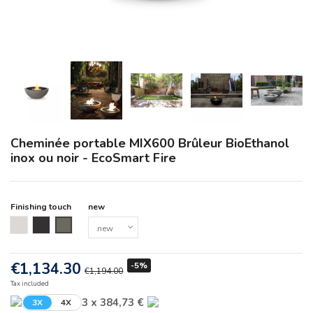
Cheminée portable MIX600 Brûleur BioEthanol
inox ou noir - EcoSmart Fire
Finishing touch
new
new
new
new
€1,134.30
-5%
€1,194.00
Tax included
3 x 384,73 €
3X
4X