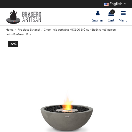
English
0
Sign in
Cart
Menu
Home
Fireplace Ethanol
Cheminée portable MIX600 Brûleur BioEthanol inox ou
noir - EcoSmart Fire
-5%