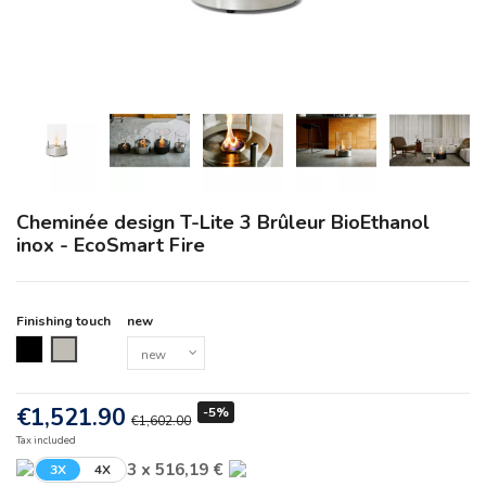
Cheminée design T-Lite 3 Brûleur BioEthanol
inox - EcoSmart Fire
Finishing touch
new
Black
new
€1,521.90
-5%
€1,602.00
Tax included
3 x 516,19 €
3X
4X