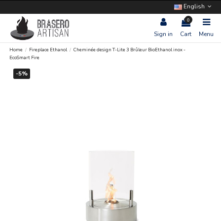
English
0
Sign in
Cart
Menu
Home
Fireplace Ethanol
Cheminée design T-Lite 3 Brûleur BioEthanol inox -
EcoSmart Fire
-5%