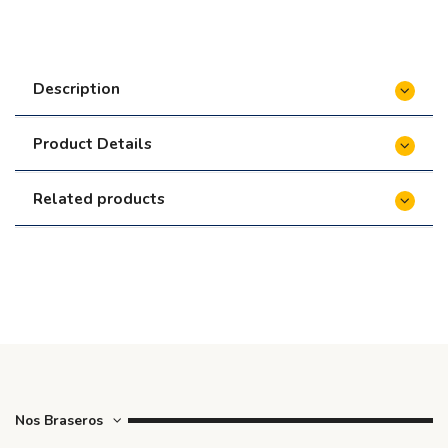
M207000C
€399.90
Lot de 7 Brochettes pour Kamado Classic 2.0 -
Monolith
€69.90
Description
Table d'appoint pour Buggy pour Kamado
Classic 2.0 et LeChef 2.0 - Monolith
€799.90
Product Details
Related products
Nos Braseros