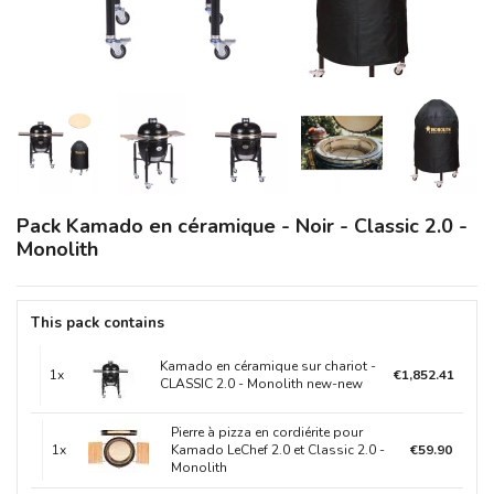
Pack Kamado en céramique - Noir - Classic 2.0 -
Monolith
This pack contains
Kamado en céramique sur chariot -
1x
€1,852.41
CLASSIC 2.0 - Monolith new-new
Pierre à pizza en cordiérite pour
1x
Kamado LeChef 2.0 et Classic 2.0 -
€59.90
Monolith