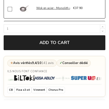
Wok en acier - Monolith
€37.90
Chariot en bois Buggy pour Kamado Classic 2.0
- Monolith
€1,499.90
ADD TO CART
Housse de protection pour le chariot en bois
Buggy du Kamado Classic 2.0 - Monolith
€169.90
★
Avis vérifiés
9,4/10
141 avis
✓
Conseiller dédié
Demi grille en fonte pour Kamado Classic 2.0 -
Monolith
€79.90
ILS NOUS FONT CONFIANCE
Demi plancha en fonte pour Kamado Classic 2.0
- Monolith
€79.90
CB
Floa x3·x4
Virement
Chorus Pro
Cocotte demi-lune en fonte pour Kamado Classic
2.0 - Monolith
€199.90