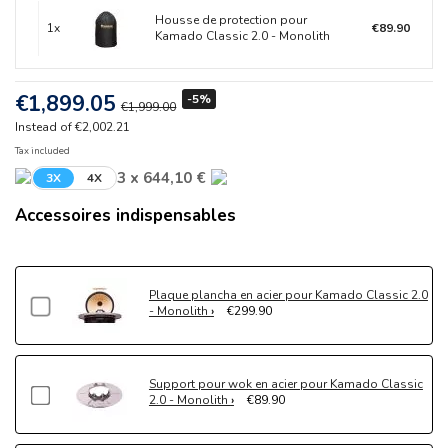
Housse de protection pour
1x
€89.90
Kamado Classic 2.0 - Monolith
€1,899.05
-5%
€1,999.00
Instead of €2,002.21
Tax included
3 x 644,10 €
3X
4X
Accessoires indispensables
Plaque plancha en acier pour Kamado Classic 2.0
- Monolith
€299.90
Support pour wok en acier pour Kamado Classic
2.0 - Monolith
€89.90