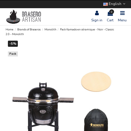
English
0
Sign in
Cart
Menu
Home
Brands of Braseros
Monolith
Pack Kamado en céramique - Noir - Classic
2.0 - Monolith
-5%
Pack