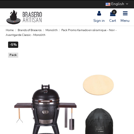
English
0
Sign in
Cart
Menu
Home
Brands of Braseros
Monolith
Pack Promo Kamado en céramique - Noir -
Avantgarde Classic - Monolith
-5%
Pack