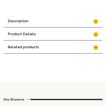
M207000C
€399.90
Lot de 7 Brochettes pour Kamado Classic 2.0 -
Monolith
€69.90
Description
Table d'appoint pour Buggy pour Kamado
Classic 2.0 et LeChef 2.0 - Monolith
€799.90
Product Details
Related products
Nos Braseros