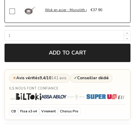
Wok en acier - Monolith
€37.90
Chariot en bois Buggy pour Kamado Classic 2.0
- Monolith
€1,499.90
ADD TO CART
Housse de protection pour le chariot en bois
Buggy du Kamado Classic 2.0 - Monolith
€169.90
★
Avis vérifiés
9,4/10
141 avis
✓
Conseiller dédié
Demi grille en fonte pour Kamado Classic 2.0 -
Monolith
€79.90
ILS NOUS FONT CONFIANCE
Demi plancha en fonte pour Kamado Classic 2.0
- Monolith
€79.90
CB
Floa x3·x4
Virement
Chorus Pro
Cocotte demi-lune en fonte pour Kamado Classic
2.0 - Monolith
€199.90