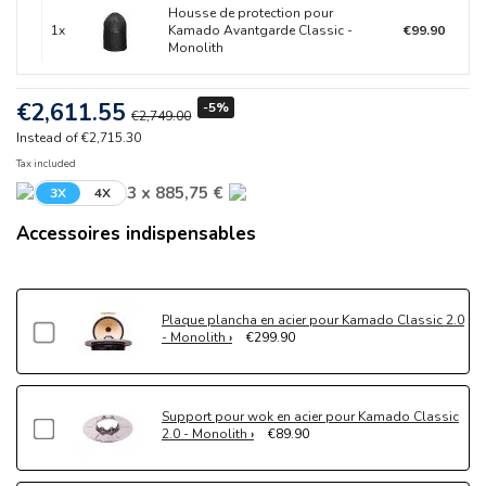
Housse de protection pour
1x
Kamado Avantgarde Classic -
€99.90
Monolith
€2,611.55
-5%
€2,749.00
Instead of €2,715.30
Tax included
3 x 885,75 €
3X
4X
Accessoires indispensables
Plaque plancha en acier pour Kamado Classic 2.0
- Monolith
€299.90
Support pour wok en acier pour Kamado Classic
2.0 - Monolith
€89.90