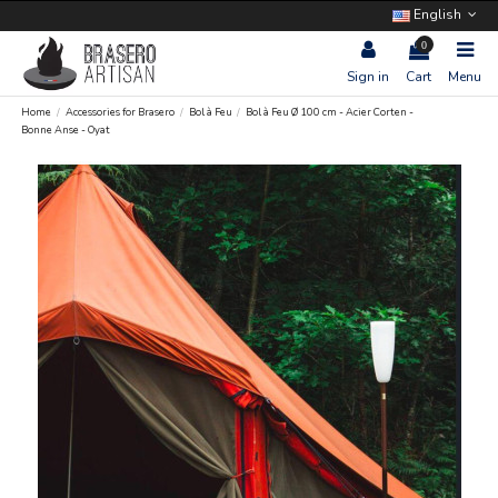
English
0
Sign in
Cart
Menu
Home
Accessories for Brasero
Bol à Feu
Bol à Feu Ø 100 cm - Acier Corten -
Bonne Anse - Oyat