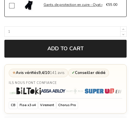
Gants de protection en cuire - Oyat
€55.00
ADD TO CART
★
Avis vérifiés
9,4/10
141 avis
✓
Conseiller dédié
ILS NOUS FONT CONFIANCE
CB
Floa x3·x4
Virement
Chorus Pro