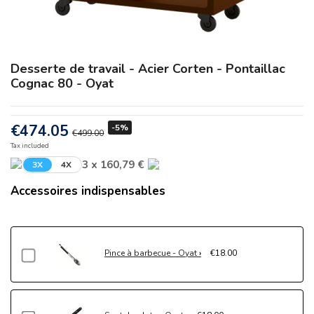
Desserte de travail - Acier Corten - Pontaillac
Cognac 80 - Oyat
€474.05
-5%
€499.00
Tax included
3 x 160,79 €
3X
4X
Accessoires indispensables
Pince à barbecue - Oyat
€18.00