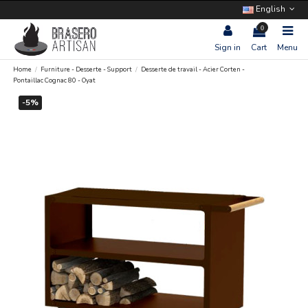
English
0
Sign in
Cart
Menu
Home
Furniture - Desserte - Support
Desserte de travail - Acier Corten -
Pontaillac Cognac 80 - Oyat
-5%