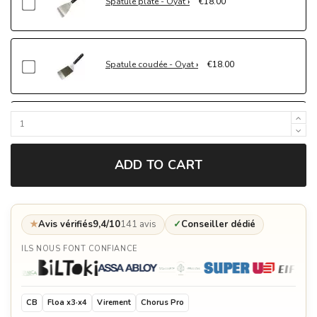
Spatule plate - Oyat
€18.00
Spatule coudée - Oyat
€18.00
Planche à découper en bois de frêne - Oyat
€379.00
ADD TO CART
Seau à cendres - Oyat
€24.90
★
Avis vérifiés
9,4/10
141 avis
✓
Conseiller dédié
ILS NOUS FONT CONFIANCE
Sangria Rouge 75cl - Oyat
€5.99
CB
Floa x3·x4
Virement
Chorus Pro