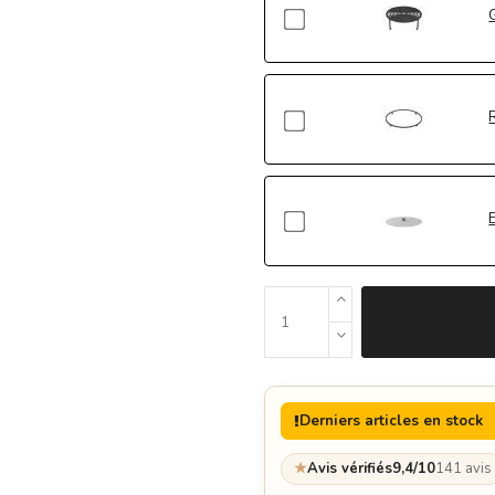
Derniers articles en stock
★
Avis vérifiés
9,4/10
141 avis