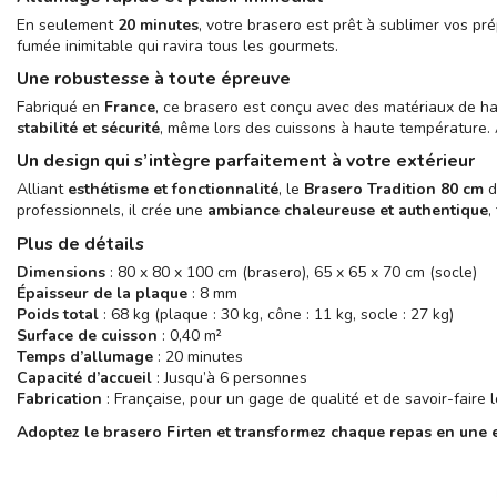
En seulement
20 minutes
, votre brasero est prêt à sublimer vos pr
fumée inimitable qui ravira tous les gourmets.
Une robustesse à toute épreuve
Fabriqué en
France
, ce brasero est conçu avec des matériaux de h
stabilité et sécurité
, même lors des cuissons à haute température.
Un design qui s’intègre parfaitement à votre extérieur
Alliant
esthétisme et fonctionnalité
, le
Brasero Tradition 80 cm
d
professionnels, il crée une
ambiance chaleureuse et authentique
,
Plus de détails
Dimensions
: 80 x 80 x 100 cm (brasero), 65 x 65 x 70 cm (socle)
Épaisseur de la plaque
: 8 mm
Poids total
: 68 kg (plaque : 30 kg, cône : 11 kg, socle : 27 kg)
Surface de cuisson
: 0,40 m²
Temps d’allumage
: 20 minutes
Capacité d’accueil
: Jusqu’à 6 personnes
Fabrication
: Française, pour un gage de qualité et de savoir-faire l
Adoptez le brasero Firten et transformez chaque repas en une e