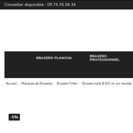
Conseiller disponible : 09 74 35 04 34
BRASERO
BRASERO PLANCHA
PROFESSIONNEL
Accueil
Marques de Braseros
Brasero Firten
Brasero rond Ø 80 cm sur meuble - 
-5%