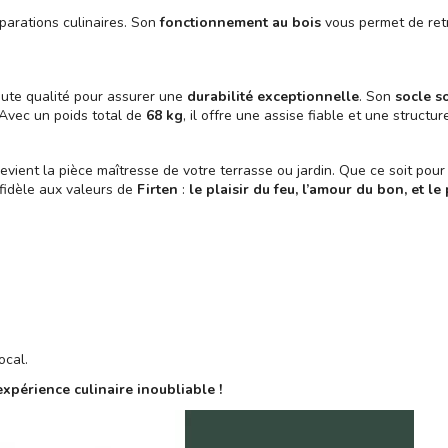
éparations culinaires. Son
fonctionnement au bois
vous permet de retro
aute qualité pour assurer une
durabilité exceptionnelle
. Son
socle s
 Avec un poids total de
68 kg
, il offre une assise fiable et une structu
evient la pièce maîtresse de votre terrasse ou jardin. Que ce soit pou
 fidèle aux valeurs de
Firten
:
le plaisir du feu, l’amour du bon, et l
ocal.
xpérience culinaire inoubliable !