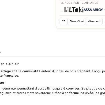
ILS NOUS FONT CONFIANCE
CB
Floa x3·x4
Virement
s
 en plein air
partage
et à la
convivialité
autour d’un feu de bois crépitant. Conçu 
le française
.
que
n généreux permettant d’accueillir jusqu’à
6 convives
. Sa
plaque de c
 légumes et autres mets savoureux. Grâce à sa
forme incurvée
, les gr