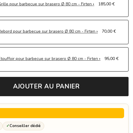
Grille pour barbecue sur brasero Ø 80 cm - Firten
185,00 €
Rebord pour barbecue sur brasero Ø 80 cm - Firten
70,00 €
Etouffoir pour barbecue sur brasero Ø 80 cm - Firten
95,00 €
Couvercle de protection pour brasero Ø 80 cm - Firten
190,00 €
AJOUTER AU PANIER
Burette à huile - Firten
25,00 €
Spatule - Firten
17,00 €
Gants en cuir - Firten
45,00 €
✓
Conseiller dédié
Planche à découper - Firten
48,00 €