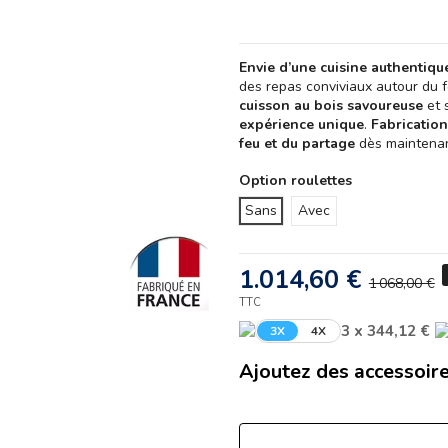
Envie d’une cuisine authentique
des repas conviviaux autour du 
cuisson au bois savoureuse
et 
expérience unique
.
Fabrication
feu et du partage
dès maintenan
Option roulettes
Sans
Avec
1.014,60 €
1 068,00 €
TTC
3 x 344,12 €
3X
4X
Ajoutez des accessoire