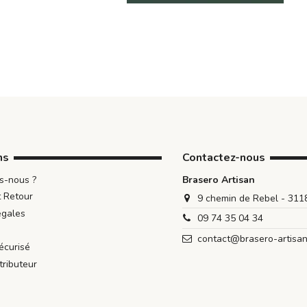
ns
Contactez-nous
s-nous ?
Brasero Artisan
t Retour
9 chemin de Rebel - 31
égales
09 74 35 04 34
contact@brasero-artisa
écurisé
tributeur