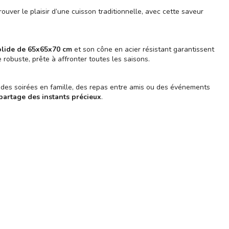
uver le plaisir d’une cuisson traditionnelle, avec cette saveur
Pelle à pizza - Firten
38,00 €
olide de 65x65x70 cm
et son cône en acier résistant garantissent
re robuste, prête à affronter toutes les saisons.
r des soirées en famille, des repas entre amis ou des événements
e partage des instants précieux
.