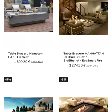
Table Brasero Hampton
Table Brasero MANHATTAN
GAZ - Elementi
50 Brûleur Gaz ou
BioEthanol - EcoSmart Fire
1 899,20 €
1 999,16 €
2 274,30 €
2 394,00 €
-5%
-5%