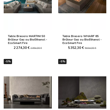
Table Brasero MARTINI 50
Table Brasero WHARF 65
Brûleur Gaz ou BioEthanol -
Brûleur Gaz ou BioEthanol -
EcoSmart Fire
EcoSmart Fire
2 274,30 €
5 352,30 €
2 394,00 €
5 634,00 €
-5%
-5%