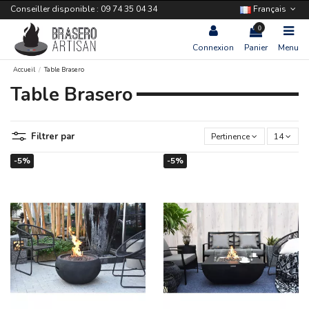
Conseiller disponible : 09 74 35 04 34
Français
0
Connexion
Panier
Menu
Accueil
Table Brasero
Table Brasero
Filtrer par
Pertinence
14
-5%
-5%