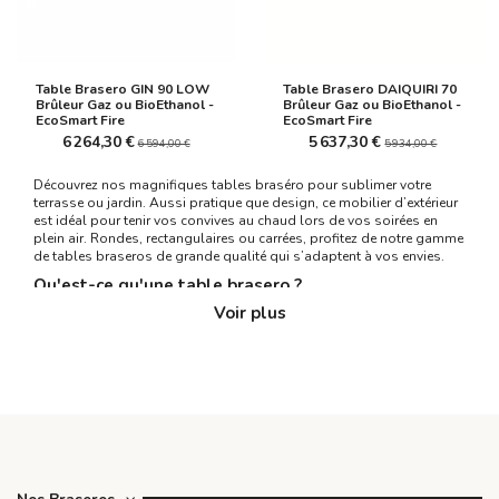
Table Brasero GIN 90 LOW
Table Brasero DAIQUIRI 70
Brûleur Gaz ou BioEthanol -
Brûleur Gaz ou BioEthanol -
EcoSmart Fire
EcoSmart Fire
6 264,30 €
5 637,30 €
6 594,00 €
5 934,00 €
Découvrez nos magnifiques tables braséro pour sublimer votre
terrasse ou jardin. Aussi pratique que design, ce mobilier d’extérieur
est idéal pour tenir vos convives au chaud lors de vos soirées en
plein air. Rondes, rectangulaires ou carrées, profitez de notre gamme
de tables braseros de grande qualité qui s’adaptent à vos envies.
Qu'est-ce qu'une table brasero ?
Voir plus
Une
table brasero
est bien plus qu’un simple mobilier d’extérieur :
c’est une
fusion ingénieuse entre une table basse et un brasero
,
conçu pour chauffer, cuisiner et embellir vos soirées en plein air. Ce
concept novateur est LA grande tendance extérieure du moment.
Comment fonctionne une table braséro ?
La table brasero extérieur possède un
foyer intégré
au centre de la
table
, souvent alimenté par du
gaz
(propane ou gaz de ville)
ou du
bois
. L’allumage sur une table braséro est simple et sécurisé, il se
fait grâce à un bruleur puissant intégré créant une ambiance
chaleureuse et accueillante. Pour une utilisation en toute sécurité,