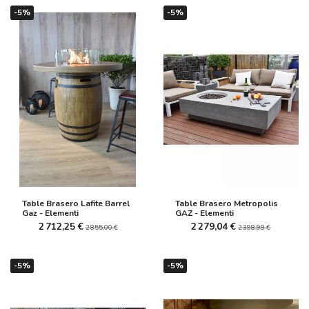
-5%
-5%
Table Brasero Lafite Barrel
Table Brasero Metropolis
Gaz - Elementi
GAZ - Elementi
2 712,25 €
2 279,04 €
2 855,00 €
2 398,99 €
-5%
-5%