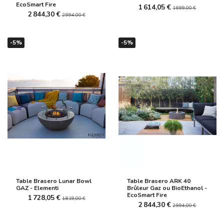
EcoSmart Fire
1 614,05 €
1 699,00 €
2 844,30 €
2 994,00 €
-5%
-5%
Table Brasero Lunar Bowl
Table Brasero ARK 40
GAZ - Elementi
Brûleur Gaz ou BioEthanol -
EcoSmart Fire
1 728,05 €
1 819,00 €
2 844,30 €
2 994,00 €