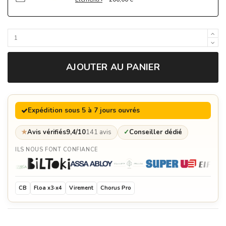
AJOUTER AU PANIER
Expédition sous 5 à 7 jours ouvrés
★
Avis vérifiés
9,4/10
141 avis
✓
Conseiller dédié
ILS NOUS FONT CONFIANCE
CB
Floa x3·x4
Virement
Chorus Pro