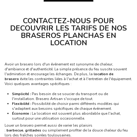
CONTACTEZ-NOUS POUR
DECOUVRIR LES TARIFS DE NOS
BRASEROS PLANCHAS EN
LOCATION
Avoir un brasero lors d'un événement est synonyme de chaleur,
d'ambiance et d'authenticité. La simple présence du feu suscite souvent
l'admiration et encourage les échanges. De plus, la
location de
brasero
évite les contraintes liées à l'achat et à l'entretien de l'équipement.
Voici quelques avantages spécifiques :
Simplicité :
Pas besoin de se soucier du transport ou de
l'installation. Brasero Artisan s'occupe de tout.
Flexibilité :
Possibilité de choisir parmi différents modèles qui
s'adaptent aux besoins spécifiques de chaque événement.
Économie :
La location est souvent plus abordable que l'achat,
surtout pour une utilisation occasionnelle.
Louer un brasero permet aussi de varier les plaisirs
:
barbecue
,
grillades
ou simplement profiter de la douce chaleur du feu
lors des fraîches soirées toulousaines.