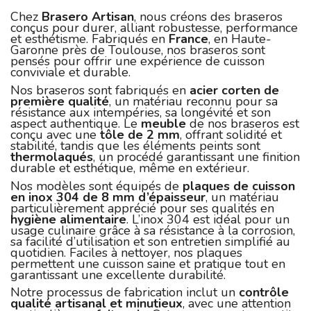
Chez
Brasero Artisan
, nous créons des braseros
conçus pour durer, alliant robustesse, performance
et esthétisme. Fabriqués en
France
, en Haute-
Garonne près de Toulouse, nos braseros sont
pensés pour offrir une expérience de cuisson
conviviale et durable.
Nos braseros sont fabriqués en
acier corten de
première qualité
, un matériau reconnu pour sa
résistance aux intempéries, sa longévité et son
aspect authentique. Le
meuble
de nos braseros est
conçu avec une
tôle de 2 mm
, offrant solidité et
stabilité, tandis que les éléments peints sont
thermolaqués
, un procédé garantissant une finition
durable et esthétique, même en extérieur.
Nos modèles sont équipés de
plaques de cuisson
en inox 304 de 8 mm d’épaisseur
, un matériau
particulièrement apprécié pour ses qualités en
hygiène alimentaire
. L’inox 304 est idéal pour un
usage culinaire grâce à sa résistance à la corrosion,
sa facilité d’utilisation et son entretien simplifié au
quotidien. Faciles à nettoyer, nos plaques
permettent une cuisson saine et pratique tout en
garantissant une excellente durabilité.
Notre processus de fabrication inclut un
contrôle
qualité artisanal et minutieux
, avec une attention