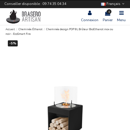
Conseiller disponible : 09 74 35 04 34
Français
0
Connexion
Panier
Menu
Accueil
Cheminée Éthanol
Cheminée design POP 8L Brûleur BioEthanol inox ou
noir - EcoSmart Fire
-5%