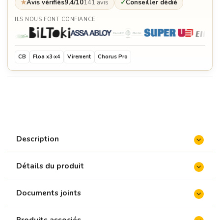
★
Avis vérifiés
9,4/10
141 avis
✓
Conseiller dédié
ILS NOUS FONT CONFIANCE
CB
Floa x3·x4
Virement
Chorus Pro
Description
Détails du produit
Documents joints
Produits associés