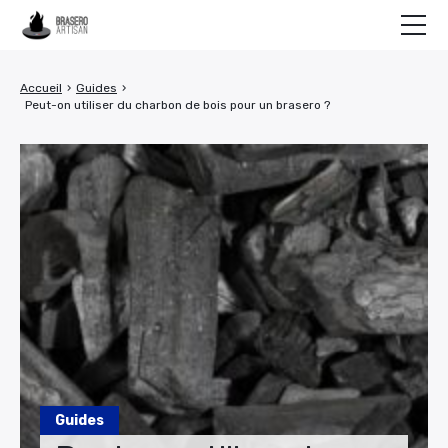
Conseils
Accueil
›
Guides
›
Peut-on utiliser du charbon de bois pour un brasero ?
Guides
Recettes
NOS BRASEROS
Guides