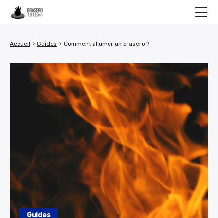
Conseils
Accueil
›
Guides
›
Comment allumer un brasero ?
Guides
Recettes
NOS BRASEROS
Guides