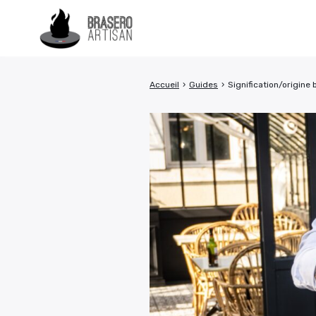
Accueil
›
Guides
›
Signification/origine
Rechercher
: