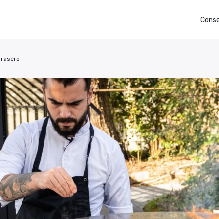
Conse
 braséro