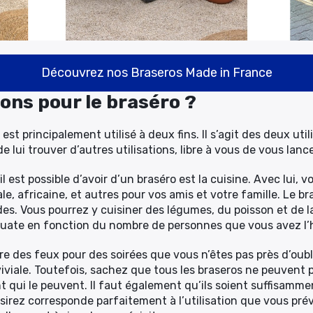
Découvrez nos Braseros Made in France
ions pour le braséro ?
est principalement utilisé à deux fins. Il s’agit des deux uti
e lui trouver d’autres utilisations, libre à vous de vous lan
’il est possible d’avoir d’un braséro est la cuisine. Avec lui,
ale, africaine, et autres pour vos amis et votre famille. Le
ades. Vous pourrez y cuisiner des légumes, du poisson et de 
équate en fonction du nombre de personnes que vous avez l’h
re des feux pour des soirées que vous n’êtes pas près d’oubli
ale. Toutefois, sachez que tous les braseros ne peuvent pa
t qui le peuvent. Il faut également qu’ils soient suffisamment 
irez corresponde parfaitement à l’utilisation que vous pré