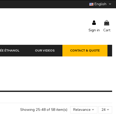
English
Sign in
Cart
ÉE ÉTHANOL
OUR VIDEOS
CONTACT & QUOTE
Showing 25-48 of 58 item(s)
Relevance
24