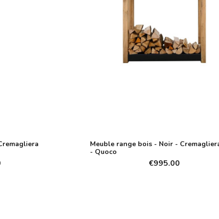
 Cremagliera
Meuble range bois - Noir - Cremagliera
- Quoco
0
€995.00