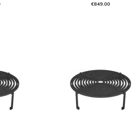
0
€849.00