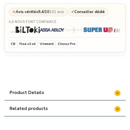
★
Avis vérifiés
9,4/10
141 avis
✓
Conseiller dédié
ILS NOUS FONT CONFIANCE
Gants de protection - Quoco
€69.00
CB
Floa x3·x4
Virement
Chorus Pro
Cercle de protection en bois- Quoco
€399.00
Mijoteuse - Quoco
€349.00
Anneau de rétention des aliments - Quoco
€54.95
Product Details
Housse de protection lavable - Quoco
€99.00
Related products