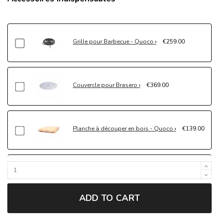
Grille pour Barbecue - Quoco
€259.00
Couvercle pour Brasero
€369.00
Planche à découper en bois - Quoco
€139.00
Bac à épices
€149.00
ADD TO CART
Spatule - Quoco
€32.95