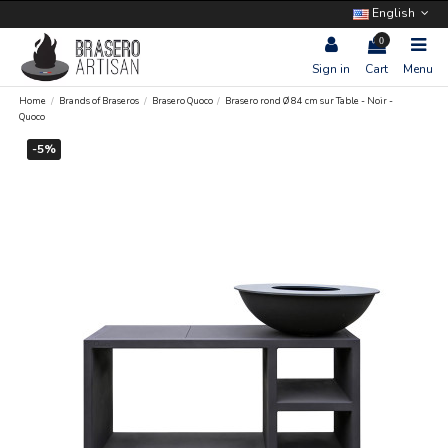
English
0
Sign in
Cart
Menu
Home
Brands of Braseros
Brasero Quoco
Brasero rond Ø 84 cm sur Table - Noir -
Quoco
-5%