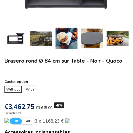
Brasero rond Ø 84 cm sur Table - Noir - Quoco
Caster option
Without
With
€3,462.75
-5%
€3,645.00
Tax included
3 x 1168,23 €
3X
4X
Accessoires indispensables