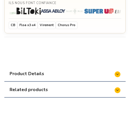
ILS NOUS FONT CONFIANCE
Gants de protection - Quoco
€69.00
CB
Floa x3·x4
Virement
Chorus Pro
Cercle de protection en bois- Quoco
€399.00
Mijoteuse - Quoco
€349.00
Anneau de rétention des aliments - Quoco
€54.95
Product Details
Housse de protection lavable - Quoco
€99.00
Related products