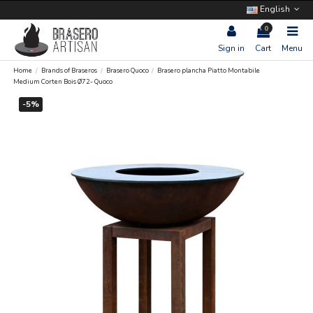
English
0
Sign in
Cart
Menu
Home
Brands of Braseros
Brasero Quoco
Brasero plancha Piatto Montabile
Medium Corten Bois Ø72- Quoco
-5%