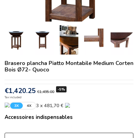
Brasero plancha Piatto Montabile Medium Corten
Bois Ø72- Quoco
€1,420.25
-5%
€1,495.00
Tax included
3 x 481,70 €
3X
4X
Accessoires indispensables