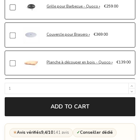
Grille pour Barbecue - Quoco
€259.00
Couvercle pour Brasero
€369.00
Planche à découper en bois - Quoco
€139.00
Bac à épices
€149.00
ADD TO CART
Spatule - Quoco
€32.95
★
Avis vérifiés
9,4/10
141 avis
✓
Conseiller dédié