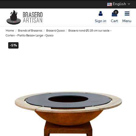
English
0
Sign in
Cart
Menu
Home
Brands of Braseros
Brasero Quoco
Brasero rond Ø116 cm sur socle -
Corten - Piatto Basso+ Large - Quoco
-5%