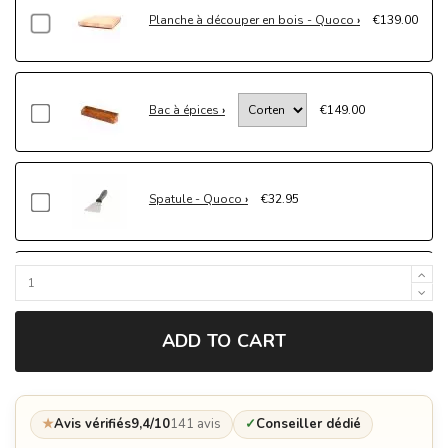
Planche à découper en bois - Quoco
€139.00
Bac à épices
€149.00
Spatule - Quoco
€32.95
Gants de protection - Quoco
€69.00
ADD TO CART
Cercle de protection en bois- Quoco
€399.00
★
Avis vérifiés
9,4/10
141 avis
✓
Conseiller dédié