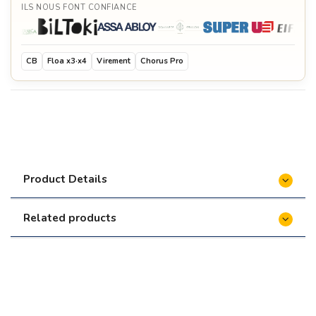
ILS NOUS FONT CONFIANCE
Mijoteuse - Quoco
€349.00
CB
Floa x3·x4
Virement
Chorus Pro
Grille pour Barbecue sur Brasero - Moyen -
Quoco
€259.00
Couvercle de protection pour Brasero - Medium -
Quoco
€399.00
Anneau de rétention des aliments - Medium -
Quoco
€54.95
Product Details
Housse de protection lavable - Grise Anthracite -
Large - Quoco
€109.00
Related products
Grille double postion
€249.00