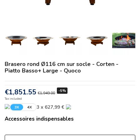
Brasero rond Ø116 cm sur socle - Corten -
Piatto Basso+ Large - Quoco
€1,851.55
-5%
€1,949.00
Tax included
3 x 627,99 €
3X
4X
Accessoires indispensables