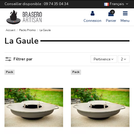
Conseiller disponible : 09 74 35 04 34
Français
0
Connexion
Panier
Menu
Accueil
Packs Promo
La Gaule
La Gaule
Filtrer par
Pertinence
2
Pack
Pack