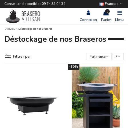
Conseiller disponible : 09 74 35 04 34
Français
0
Connexion
Panier
Menu
Accueil
Déstockage de nos Braseros
Déstockage de nos Braseros
Filtrer par
Pertinence
7
-50%