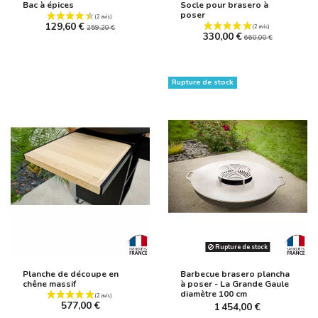
Bac à épices
Socle pour brasero à
(6 avis)
poser
129,60 €
259,20 €
330,00 €
660,00 €
Rupture de stock
Rupture de stock
Planche de découpe en
Barbecue brasero plancha
chêne massif
à poser - La Grande Gaule
diamètre 100 cm
577,00 €
1 454,00 €