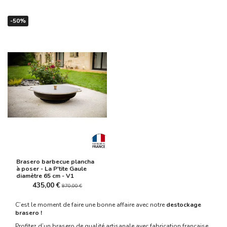
-50%
(2 avis)
Brasero barbecue plancha
à poser - La P'tite Gaule
diamètre 65 cm - V1
435,00 €
870,00 €
C’est le moment de faire une bonne affaire avec notre
destockage
brasero !
Profitez d’un brasero de qualité artisanale avec fabrication française