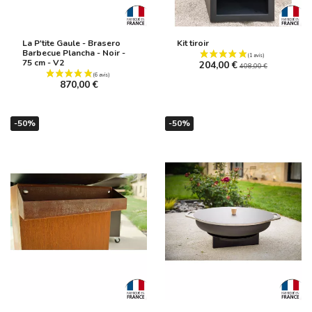
La P'tite Gaule - Brasero
Kit tiroir
Barbecue Plancha - Noir -
75 cm - V2
204,00 €
408,00 €
870,00 €
-50%
-50%