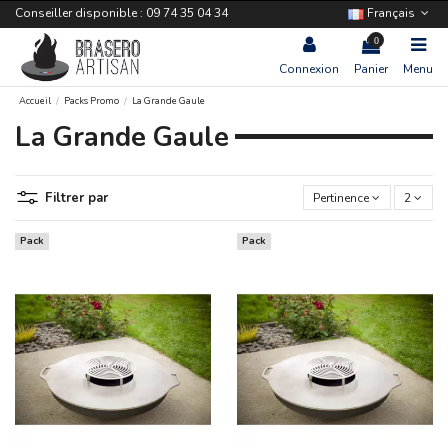
Conseiller disponible : 09 74 35 04 34
Français
0
Connexion
Panier
Menu
Accueil
Packs Promo
La Grande Gaule
La Grande Gaule
Filtrer par
Pertinence
2
Pack
Pack