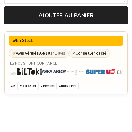
AJOUTER AU PANIER
En Stock
★
Avis vérifiés
9,4/10
141 avis
✓
Conseiller dédié
ILS NOUS FONT CONFIANCE
CB
Floa x3·x4
Virement
Chorus Pro