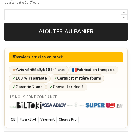
Livraison entre 5 et 7 jours
AJOUTER AU PANIER
Derniers articles en stock
★
Avis vérifiés
9,4/10
141 avis
Fabrication française
✓
100 % réparable
✓
Certificat matière fourni
✓
Garantie 2 ans
✓
Conseiller dédié
ILS NOUS FONT CONFIANCE
CB
Floa x3·x4
Virement
Chorus Pro