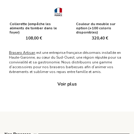
Collerette (empêche les
Couleur du meuble sur
aliments de tomber dans le
option (+100 coloris
foyer)
disponibles)
108,00 €
320,40 €
Brasero Artisan
est une entreprise française désormais installée en
Haute-Garonne, au cœur du Sud-Ouest, une région réputée pour sa
convivialité et sa gastronomie. Nous distribuons une gamme
d’accessoires pour nos braseros barbecues afin d’animer vos
évènements et sublimer vos repas entre famille et amis.
Nos accessoires sont fabriqués en France afin de garantir une
Voir plus
qualité de fabrication irréprochable et un haut niveau d’exigence sur
chaque détail. L’artisanat et la production locale nous tiennent
particulièrement à cœur, car il nous paraît essentiel de soutenir le
savoir-faire et le tissu économique français.