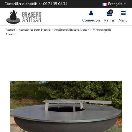
Conseiller disponible : 09 74 35 04 34
Français
0
Connexion
Panier
Menu
Accueil
Accessoires pour Brasero
Accessoires Brasero Artisan
Pince de grille
Braséro