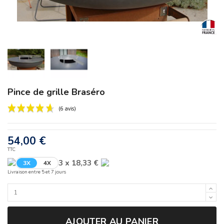
Pince de grille Braséro
54,00 €
TTC
3 x 18,33 €
3X
4X
(6 avis)
Livraison entre 5 et 7 jours
AJOUTER AU PANIER