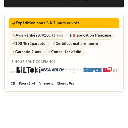
Expédition sous 5 à 7 jours ouvrés
★
Avis vérifiés
9,4/10
141 avis
Fabrication française
✓
100 % réparable
✓
Certificat matière fourni
✓
Garantie 2 ans
✓
Conseiller dédié
ILS NOUS FONT CONFIANCE
CB
Floa x3·x4
Virement
Chorus Pro