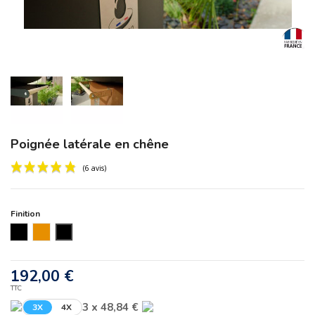
Poignée latérale en chêne
Finition
Noir
Corten
Au choix
(6 avis)
192,00 €
TTC
3 x 48,84 €
3X
4X