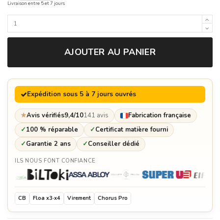
Livraison entre 5 et 7 jours
AJOUTER AU PANIER
Expédition sous 5 à 7 jours ouvrés
★
Avis vérifiés
9,4/10
141 avis
Fabrication française
✓
100 % réparable
✓
Certificat matière fourni
✓
Garantie 2 ans
✓
Conseiller dédié
ILS NOUS FONT CONFIANCE
CB
Floa x3·x4
Virement
Chorus Pro