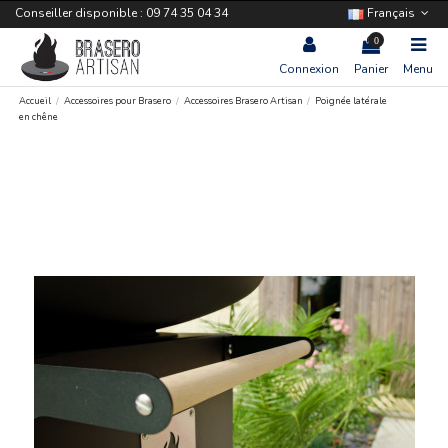
Conseiller disponible : 09 74 35 04 34
Français
0
Connexion
Panier
Menu
Accueil
Accessoires pour Brasero
Accessoires Brasero Artisan
Poignée latérale
en chêne