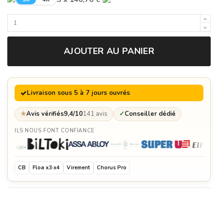
AJOUTER AU PANIER
Livraison sous 5 à 7 jours ouvrés
★
Avis vérifiés
9,4/10
141 avis
✓
Conseiller dédié
ILS NOUS FONT CONFIANCE
CB
Floa x3·x4
Virement
Chorus Pro