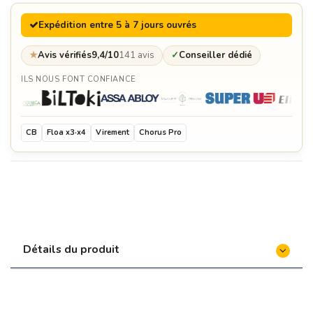
Expédition entre 5 à 7 jours ouvrés
★
Avis vérifiés
9,4/10
141 avis
✓
Conseiller dédié
ILS NOUS FONT CONFIANCE
CB
Floa x3·x4
Virement
Chorus Pro
Détails du produit