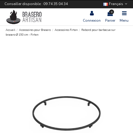
Conseiller disponible : 09 74 35 04 34
Français
0
Connexion
Panier
Menu
Accueil
Accessoires pour Brasero
Accessoires Firten
Rebord pour barbecue sur
brasero Ø 150 cm - Firten