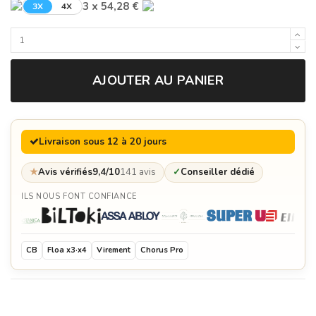
3 x 54,28 €
3X
4X
AJOUTER AU PANIER
Livraison sous 12 à 20 jours
★
Avis vérifiés
9,4/10
141 avis
✓
Conseiller dédié
ILS NOUS FONT CONFIANCE
CB
Floa x3·x4
Virement
Chorus Pro