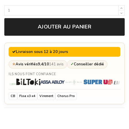
AJOUTER AU PANIER
Livraison sous 12 à 20 jours
★
Avis vérifiés
9,4/10
141 avis
✓
Conseiller dédié
ILS NOUS FONT CONFIANCE
CB
Floa x3·x4
Virement
Chorus Pro