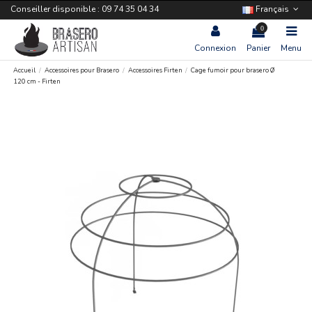
Conseiller disponible : 09 74 35 04 34
Français
0
Connexion
Panier
Menu
Accueil
Accessoires pour Brasero
Accessoires Firten
Cage fumoir pour brasero Ø
120 cm - Firten