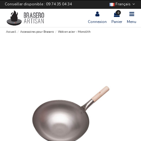
Conseiller disponible : 09 74 35 04 34
Français
0
Connexion
Panier
Menu
Accueil
Accessoires pour Brasero
Wok en acier - Monolith