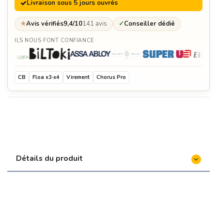
Livraison sous 5 jours ouvrés
★
Avis vérifiés
9,4/10
141 avis
✓
Conseiller dédié
ILS NOUS FONT CONFIANCE
CB
Floa x3·x4
Virement
Chorus Pro
Détails du produit