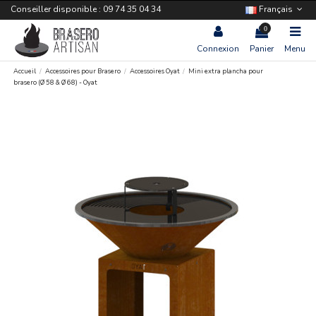
Conseiller disponible : 09 74 35 04 34
Français
0
Connexion
Panier
Menu
Accueil
Accessoires pour Brasero
Accessoires Oyat
Mini extra plancha pour
brasero (Ø 58 & Ø 68) - Oyat