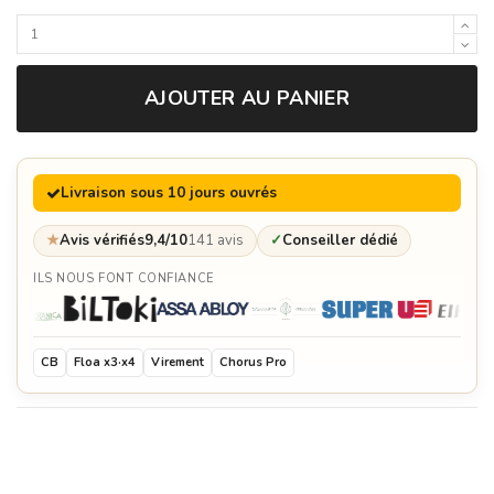
AJOUTER AU PANIER
Livraison sous 10 jours ouvrés
★
Avis vérifiés
9,4/10
141 avis
✓
Conseiller dédié
ILS NOUS FONT CONFIANCE
CB
Floa x3·x4
Virement
Chorus Pro