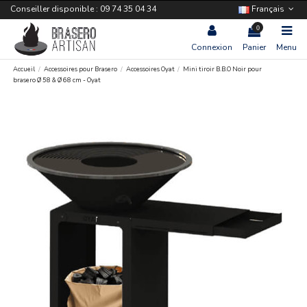
Conseiller disponible : 09 74 35 04 34
Français
0
Connexion
Panier
Menu
Accueil
Accessoires pour Brasero
Accessoires Oyat
Mini tiroir B.B.O Noir pour
brasero Ø 58 & Ø 68 cm - Oyat