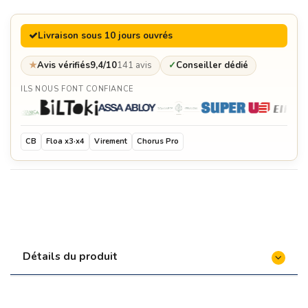
Livraison sous 10 jours ouvrés
★
Avis vérifiés
9,4/10
141 avis
✓
Conseiller dédié
ILS NOUS FONT CONFIANCE
CB
Floa x3·x4
Virement
Chorus Pro
Détails du produit