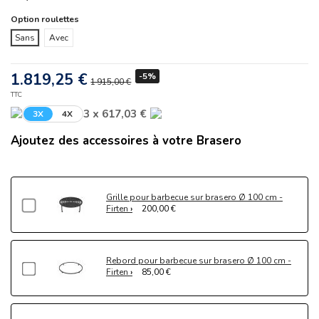
Option roulettes
Sans
Avec
1.819,25 €
-5%
1 915,00 €
TTC
3 x 617,03 €
3X
4X
Ajoutez des accessoires à votre Brasero
Grille pour barbecue sur brasero Ø 100 cm -
Firten
200,00 €
Rebord pour barbecue sur brasero Ø 100 cm -
Firten
85,00 €