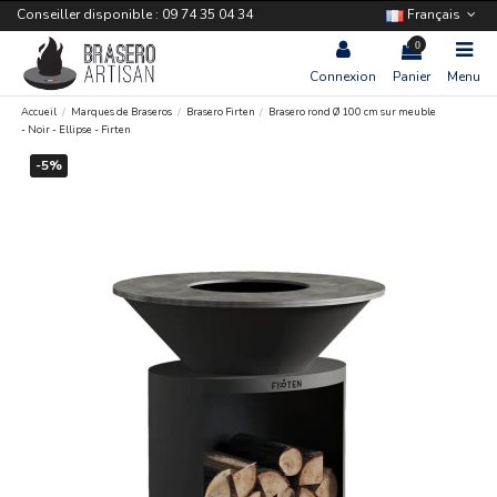
Conseiller disponible : 09 74 35 04 34
Français
0
Connexion
Panier
Menu
Accueil
Marques de Braseros
Brasero Firten
Brasero rond Ø 100 cm sur meuble
- Noir - Ellipse - Firten
-5%