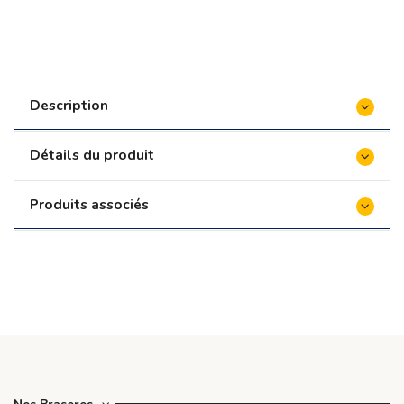
Firten
85,00 €
Pince de service - Firten
18,00 €
Rôtissoire pour brasero Ø 100 cm - Firten
210,00 €
Description
Moteur rôtissoire - Firten
69,96 €
Détails du produit
Lot de 3 brochettes de 75 cm - Firten
60,00 €
Produits associés
Lot de 3 brochettes de 85 cm - Firten
65,00 €
Tour en bois pour brasero Ø 100 cm - Firten
350,00 €
Housse pour brasero Ø 100 cm - Firten
70,00
€
Crêpière pour brasero Ø 100 cm
70,00 €
Appareil à raclette - Firten
190,00 €