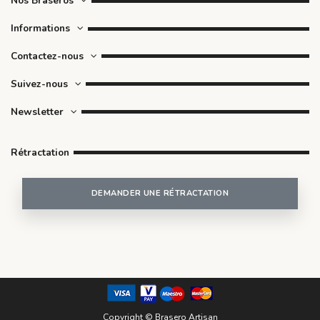
Nos Braseros
Four à pizza pour brasero - Firten
390,00 €
Informations
Pelle à pizza - Firten
38,00 €
Contactez-nous
Grill argentin pour brasero Ø 100 cm - Firten
680,00 €
Suivez-nous
Newsletter
Rétractation
DEMANDER UNE RÉTRACTATION
Copyright © Brasero Artisan