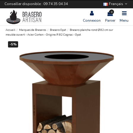
Conseiller disponible : 09 74 35 04 34
Français
0
Connexion
Panier
Menu
Accueil
Marques de Braseros
Brasero Oyat
Brasero plancha rond Ø 82 cm sur
meuble ouvert - Acier Corten - Origine.R 82 Cognac - Oyat
-5%