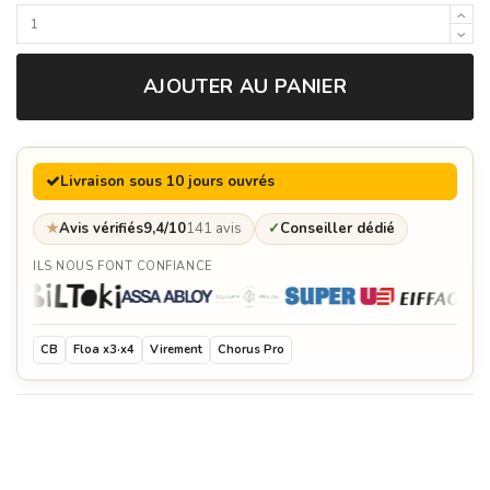
Étouffoir en acier noir pour Brasero (Ø 78, Ø 88, Ø
98, Ø 82 & Ø 96) - Oyat
69,00 €
AJOUTER AU PANIER
Ensemble Asado pour Barbecue sur Brasero (Ø
78, Ø 88, Ø 98, Ø 82 & Ø 96) - Oyat
119,00 €
Livraison sous 10 jours ouvrés
Rôtissoire pour Barbecue sur Brasero (Ø 78, Ø
88, Ø 98, Ø 82 & Ø 96) - Oyat
249,00 €
★
Avis vérifiés
9,4/10
141 avis
✓
Conseiller dédié
Moteur pour rôtissoire sur Brasero (Ø 78, Ø 88, Ø
ILS NOUS FONT CONFIANCE
98, Ø 82 & Ø 96) - Oyat
55,00 €
Piques à brochettes Asado - Lot de 3 - Oyat
49,00 €
CB
Floa x3·x4
Virement
Chorus Pro
Extra plancha pour brasero (Ø 78, Ø 88, Ø 98, Ø
82 & Ø 96) - Oyat
69,00 €
Sangria Rouge 75cl - Oyat
5,99 €