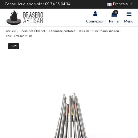
Conseiller disponible : 09 74 35 04 34
Français
0
Connexion
Panier
Menu
Accueil
Cheminée Éthanol
Cheminée portable STIX Brûleur BioEthanol inox ou
noir - EcoSmart Fire
-5%