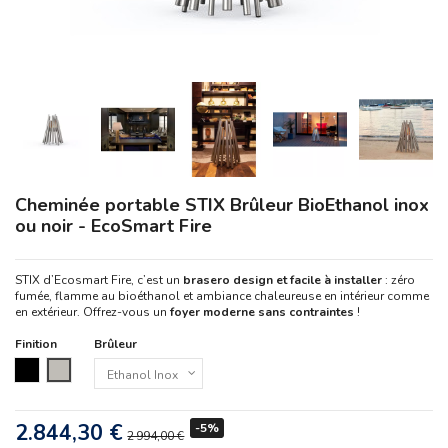
Cheminée portable STIX Brûleur BioEthanol inox
ou noir - EcoSmart Fire
STIX d’Ecosmart Fire, c’est un
brasero design et facile à installer
: zéro
fumée, flamme au bioéthanol et ambiance chaleureuse en intérieur comme
en extérieur. Offrez-vous un
foyer moderne sans contraintes
!
Finition
Brûleur
Noir
Inox
2.844,30 €
-5%
2 994,00 €