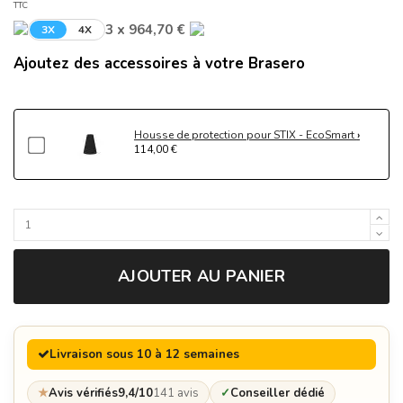
TTC
3 x 964,70 €
3X
4X
Ajoutez des accessoires à votre Brasero
Housse de protection pour STIX - EcoSmart
114,00 €
AJOUTER AU PANIER
Livraison sous 10 à 12 semaines
★
Avis vérifiés
9,4/10
141 avis
✓
Conseiller dédié