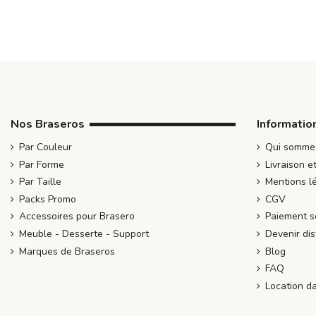
Nos Braseros
Informatio
Par Couleur
Qui somme
Par Forme
Livraison e
Par Taille
Mentions l
Packs Promo
CGV
Accessoires pour Brasero
Paiement s
Meuble - Desserte - Support
Devenir dis
Marques de Braseros
Blog
FAQ
Location d