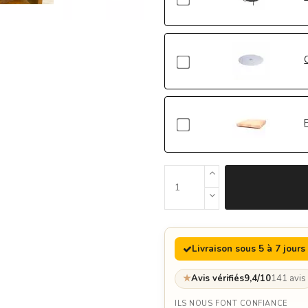
Livraison sous 5 à 7 jours
★
Avis vérifiés
9,4/10
141 avis
ILS NOUS FONT CONFIANCE