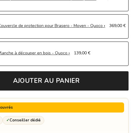
Couvercle de protection pour Brasero - Moyen - Quoco
369,00 €
Planche à découper en bois - Quoco
139,00 €
Bac de stockage pour ustensiles - Quoco
149,00 €
AJOUTER AU PANIER
Spatule - Quoco
32,95 €
Gants de protection - Quoco
69,00 €
 ouvrés
Cercle de protection en bois - Moyen - Quoco
399,00 €
✓
Conseiller dédié
Mijoteuse - Quoco
349,00 €