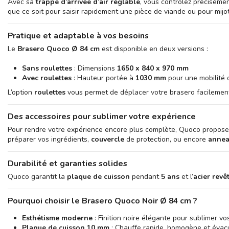
Avec sa
trappe d’arrivée d’air réglable
, vous contrôlez préciséme
que ce soit pour saisir rapidement une pièce de viande ou pour mijo
Pratique et adaptable à vos besoins
Le
Brasero Quoco Ø 84 cm
est disponible en deux versions :
Sans roulettes
: Dimensions
1650 x 840 x 970 mm
Avec roulettes
: Hauteur portée à
1030 mm
pour une mobilité 
L’option
roulettes
vous permet de déplacer votre brasero facilement, 
Des accessoires pour sublimer votre expérience
Pour rendre votre expérience encore plus complète, Quoco propos
préparer vos ingrédients,
couvercle
de protection, ou encore
annea
Durabilité et garanties solides
Quoco garantit la
plaque de cuisson
pendant
5 ans
et l’
acier
revê
Pourquoi choisir le Brasero Quoco Noir Ø 84 cm ?
Esthétisme moderne
: Finition noire élégante pour sublimer vos
Plaque de cuisson 10 mm
: Chauffe rapide, homogène et évacu