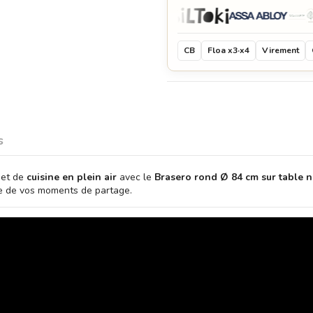
CB
Floa x3·x4
Virement
s
et de
cuisine en plein air
avec le
Brasero rond Ø 84 cm sur table n
se de vos moments de partage.