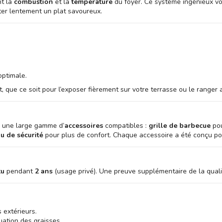
nt la
combustion
et la
température
du foyer. Ce système ingénieux vou
ter lentement un plat savoureux.
optimale.
que ce soit pour l’exposer fièrement sur votre terrasse ou le ranger ap
e une large gamme d’
accessoires
compatibles :
grille de barbecue
pou
u de sécurité
pour plus de confort. Chaque accessoire a été conçu po
tu
pendant
2 ans
(usage privé). Une preuve supplémentaire de la qualit
 extérieurs.
ation des graisses.