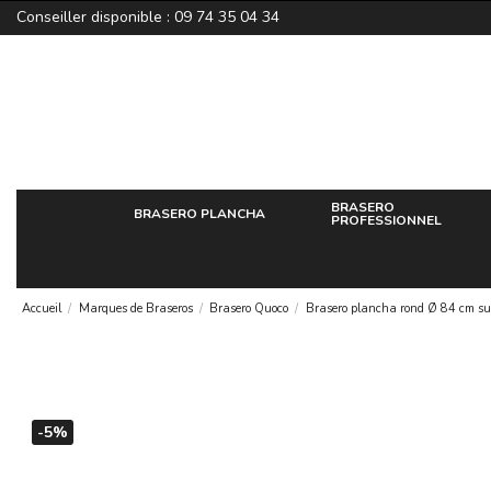
Conseiller disponible : 09 74 35 04 34
BRASERO
BRASERO PLANCHA
PROFESSIONNEL
Accueil
Marques de Braseros
Brasero Quoco
Brasero plancha rond Ø 84 cm sur
-5%