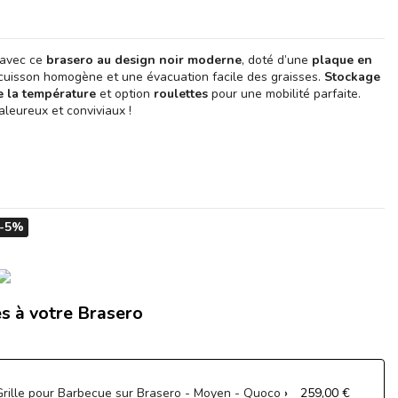
 avec ce
brasero au design noir moderne
, doté d’une
plaque en
uisson homogène et une évacuation facile des graisses.
Stockage
e la température
et option
roulettes
pour une mobilité parfaite.
leureux et conviviaux !
-5%
s à votre Brasero
Grille pour Barbecue sur Brasero - Moyen - Quoco
259,00 €