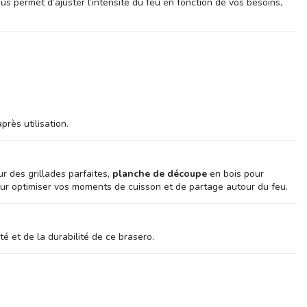
s permet d’ajuster l’intensité du feu en fonction de vos besoins,
rès utilisation.
r des grillades parfaites,
planche de découpe
en bois pour
ur optimiser vos moments de cuisson et de partage autour du feu.
é et de la durabilité de ce brasero.