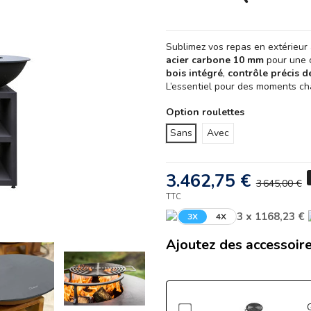
Sublimez vos repas en extérieur
acier carbone 10 mm
pour une c
bois intégré
,
contrôle précis d
L’essentiel pour des moments cha
Option roulettes
Sans
Avec
3.462,75 €
3 645,00 €
TTC
3 x 1168,23 €
3X
4X
Ajoutez des accessoire